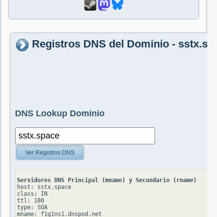
Registros DNS del Dominio - sstx.sp
DNS Lookup Dominio
Ver Registros DNS
Servidores DNS Principal (mname) y Secundario (rname)
host: sstx.space

class: IN

ttl: 180

type: SOA

mname: f1g1ns1.dnspod.net
