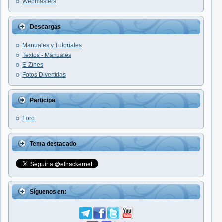
Webmasters
Descargas
Manuales y Tutoriales
Textos - Manuales
E-Zines
Fotos Divertidas
Participa
Foro
Tema destacado
Síguenos en: