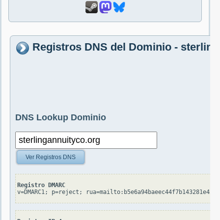
Registros DNS del Dominio - sterlin
DNS Lookup Dominio
Ver Registros DNS
Registro DMARC
v=DMARC1; p=reject; rua=mailto:b5e6a94baeec44f7b143281e426c