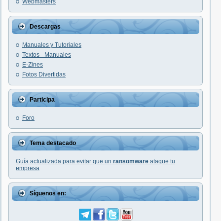
Webmasters
Descargas
Manuales y Tutoriales
Textos - Manuales
E-Zines
Fotos Divertidas
Participa
Foro
Tema destacado
Guía actualizada para evitar que un
ransomware
ataque tu
empresa
Síguenos en: