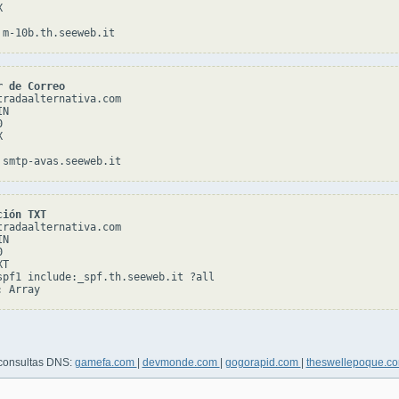


r de Correo
tradaalternativa.com

N





ción TXT
tradaalternativa.com

N



T

spf1 include:_spf.th.seeweb.it ?all

 consultas DNS:
gamefa.com
|
devmonde.com
|
gogorapid.com
|
theswellepoque.c