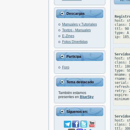
Ver Re
Descargas
Registr
host: s
Manuales y Tutoriales
class: I
ttl: 90

Textos - Manuales
type: A

E-Zines
Fotos Divertidas
Servido
Participa
host: s
class: I
ttl: 180
Foro
type: SO
mname: 
rname: 
Tema destacado
serial: 
refresh:
retry: 2
También estamos
expire: 
presentes en
BlueSky
Síguenos en:
Servido
host: s
class: I
ttl: 300