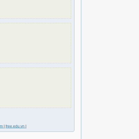
om
|
free.edu.vn
|