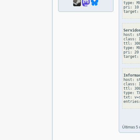
type: MX
pri: 10

Servido
host: s
class: I
ttl: 300
type: MX
pri: 20

Informa
host: s
class: I
ttl: 300
type: TX
txt: v=
Últimas 5