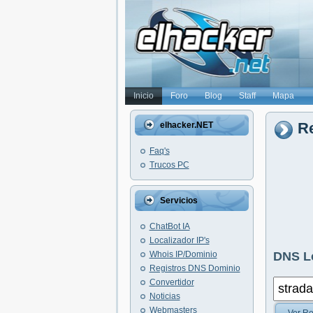
Inicio
Foro
Blog
Staff
Mapa
Re
elhacker.NET
Faq's
Trucos PC
Servicios
ChatBot IA
Localizador IP's
Whois IP/Dominio
DNS L
Registros DNS Dominio
Convertidor
Noticias
Webmasters