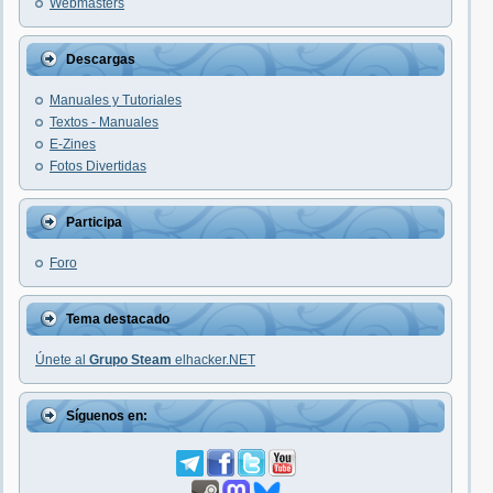
Webmasters
Descargas
Manuales y Tutoriales
Textos - Manuales
E-Zines
Fotos Divertidas
Participa
Foro
Tema destacado
Únete al
Grupo Steam
elhacker.NET
Síguenos en: