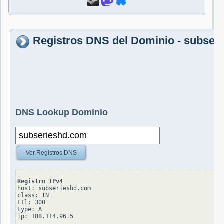
Registros DNS del Dominio - subser
DNS Lookup Dominio
Ver Registros DNS
Registro IPv4
host: subserieshd.com

class: IN

ttl: 300

type: A
