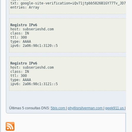
txt: google-site-verification=iQv71jtpbb5826B1GY77Tv_JD7j1C
Registro IPv6
host: subserieshd.com

class: IN

ttl: 300

type: AAAA

Registro IPv6
host: subserieshd.com

class: IN

ttl: 300

type: AAAA

Últimas 5 consultas DNS:
5bis.com
|
phyllisrsilverman.com
|
geek911.us
|
ven