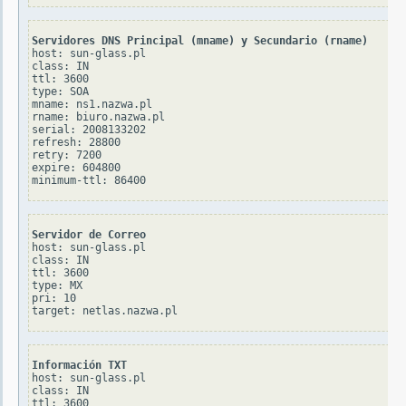
Servidores DNS Principal (mname) y Secundario (rname)
host: sun-glass.pl

class: IN

ttl: 3600

type: SOA

mname: ns1.nazwa.pl

rname: biuro.nazwa.pl

serial: 2008133202

refresh: 28800

retry: 7200

expire: 604800

Servidor de Correo
host: sun-glass.pl

class: IN

ttl: 3600

type: MX

pri: 10

Información TXT
host: sun-glass.pl

class: IN

ttl: 3600
