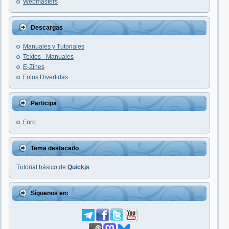
Webmasters
Descargas
Manuales y Tutoriales
Textos - Manuales
E-Zines
Fotos Divertidas
Participa
Foro
Tema destacado
Tutorial básico de
Quickjs
Síguenos en: