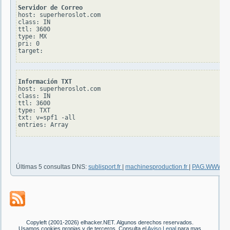
Servidor de Correo
host: superheroslot.com

class: IN

ttl: 3600

type: MX

pri: 0

Información TXT
host: superheroslot.com

class: IN

ttl: 3600

type: TXT

txt: v=spf1 -all

Últimas 5 consultas DNS:
sublisport.fr
|
machinesproduction.fr
|
PAG.WWW.
Copyleft (2001-2026) elhacker.NET. Algunos derechos reservados.
Usamos cookies propias y de terceros. Consulta el
Aviso Legal
para mas