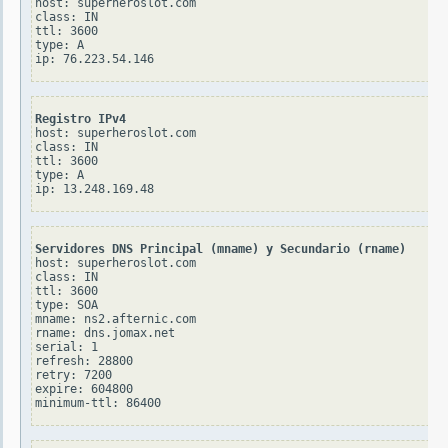
host: superheroslot.com

class: IN

ttl: 3600

type: A

Registro IPv4
host: superheroslot.com

class: IN

ttl: 3600

type: A

Servidores DNS Principal (mname) y Secundario (rname)
host: superheroslot.com

class: IN

ttl: 3600

type: SOA

mname: ns2.afternic.com

rname: dns.jomax.net

serial: 1

refresh: 28800

retry: 7200

expire: 604800
