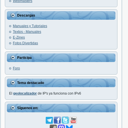
Webmasters
Descargas
Manuales y Tutoriales
Textos - Manuales
E-Zines
Fotos Divertidas
Participa
Foro
Tema destacado
El
geolocalizador
de IP's ya funciona con IPv6
Síguenos en: