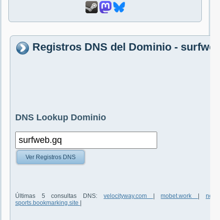
Registros DNS del Dominio - surfwe
DNS Lookup Dominio
Ver Registros DNS
Últimas 5 consultas DNS:
velocityway.com
|
mobet.work
|
need
sports.bookmarking.site
|