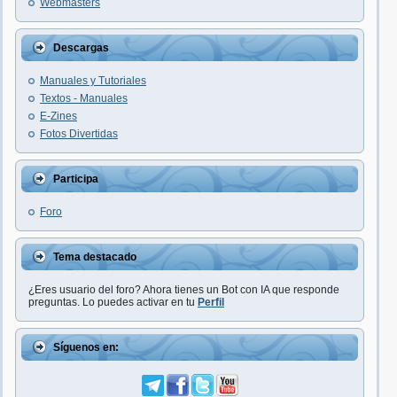
Webmasters
Descargas
Manuales y Tutoriales
Textos - Manuales
E-Zines
Fotos Divertidas
Participa
Foro
Tema destacado
¿Eres usuario del foro? Ahora tienes un Bot con IA que responde
preguntas. Lo puedes activar en tu
Perfil
Síguenos en: