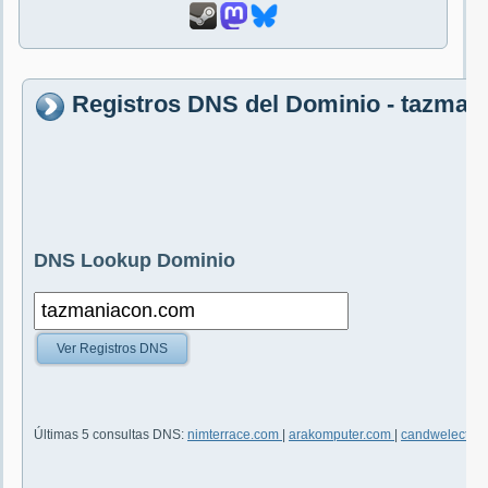
Registros DNS del Dominio - tazma
DNS Lookup Dominio
Ver Registros DNS
Últimas 5 consultas DNS:
nimterrace.com
|
arakomputer.com
|
candwelectri