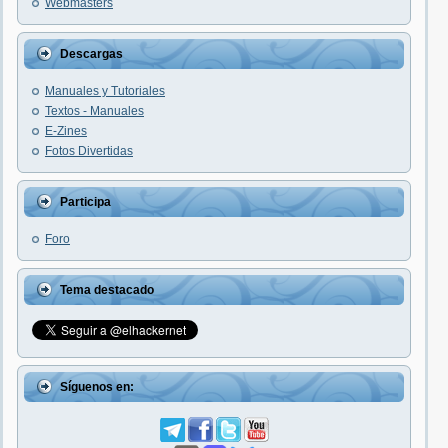
Webmasters
Descargas
Manuales y Tutoriales
Textos - Manuales
E-Zines
Fotos Divertidas
Participa
Foro
Tema destacado
Síguenos en: