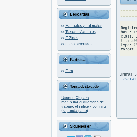
Ver Re
Descargas
Manuales y Tutoriales
Registr
Textos - Manuales
host: te
class: I
E-Zines
ttl: 599
Fotos Divertidas
type: CN
Participa
Foro
Últimas 
gibson.wi
Tema destacado
Usando
Git
para
manipular el directorio de
trabajo, el índice y commits
(segunda parte)
Síguenos en: