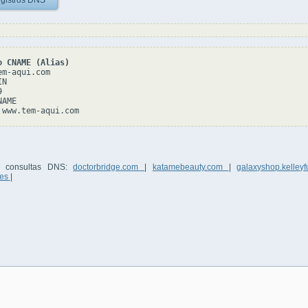
gistros DNS
o CNAME (Alias)
m-aqui.com

N



AME

5 consultas DNS:
doctorbridge.com
|
katamebeauty.com
|
galaxyshop.kelle
res
|