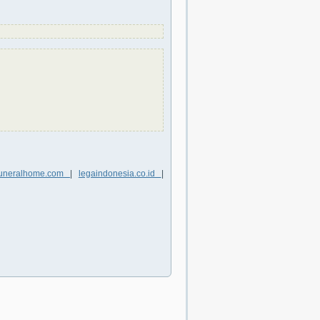
yfuneralhome.com
|
legaindonesia.co.id
|