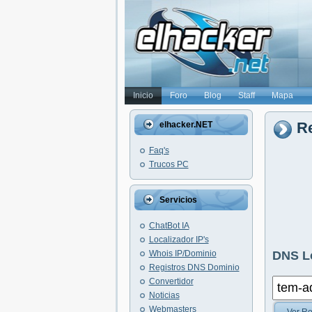
Inicio
Foro
Blog
Staff
Mapa
Re
elhacker.NET
Faq's
Trucos PC
Servicios
ChatBot IA
Localizador IP's
Whois IP/Dominio
DNS L
Registros DNS Dominio
Convertidor
Noticias
Webmasters