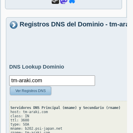
Registros DNS del Dominio - tm-ara
DNS Lookup Dominio
Ver Registros DNS
Servidores DNS Principal (mname) y Secundario (rname)
host: tm-araki.com

class: IN

ttl: 3600

type: SOA

mname: b202.psi-japan.net

rname: tm-araki.com
