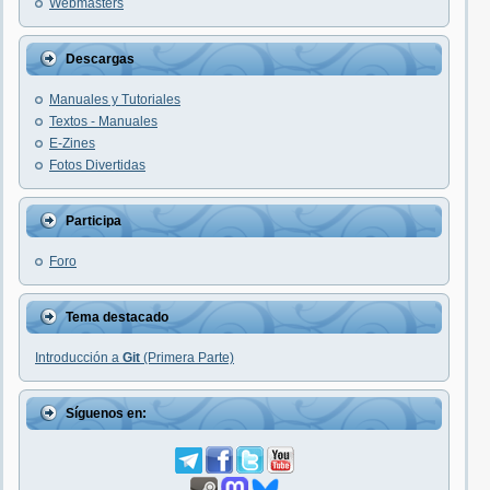
Webmasters
Descargas
Manuales y Tutoriales
Textos - Manuales
E-Zines
Fotos Divertidas
Participa
Foro
Tema destacado
Introducción a
Git
(Primera Parte)
Síguenos en: