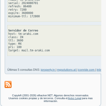
serial: 2024080701

refresh: 86400

retry: 7200

expire: 3600000

Servidor de Correo
host: tm-araki.com

class: IN

ttl: 3600

type: MX

pri: 100

Últimas 5 consultas DNS:
iproperty.in
|
mgsolutions.at
|
iconride.com
|
Inline
Copyleft (2001-2026) elhacker.NET. Algunos derechos reservados.
Usamos cookies propias y de terceros. Consulta el
Aviso Legal
para mas
información.