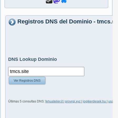
Registros DNS del Dominio - tmcs.si
DNS Lookup Dominio
Ver Registros DNS
Últimas 5 consultas DNS:
fehuatelier.it
|
provrgj.xyz
|
jogikerdesek.hu
|
usa.g