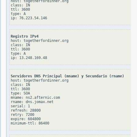
host: togetherfordinner.org

class: IN

ttl: 3600

type: A

Registro IPv4
host: togetherfordinner.org

class: IN

ttl: 3600

type: A

Servidores DNS Principal (mname) y Secundario (rname)
host: togetherfordinner.org

class: IN

ttl: 3600

type: SOA

mname: ns2.afternic.com

rname: dns.jomax.net

serial: 1

refresh: 28800

retry: 7200

expire: 604800
