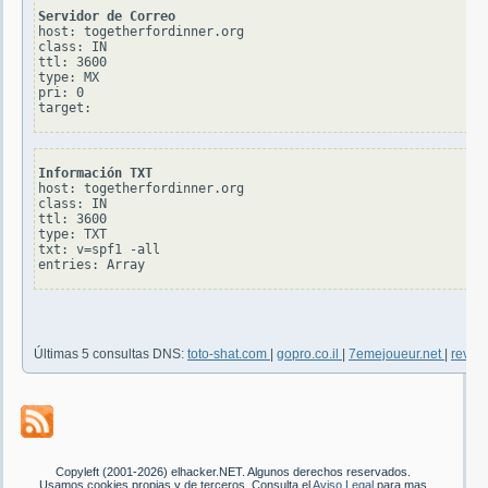
Servidor de Correo
host: togetherfordinner.org

class: IN

ttl: 3600

type: MX

pri: 0

Información TXT
host: togetherfordinner.org

class: IN

ttl: 3600

type: TXT

txt: v=spf1 -all

Últimas 5 consultas DNS:
toto-shat.com
|
gopro.co.il
|
7emejoueur.net
|
revel
Copyleft (2001-2026) elhacker.NET. Algunos derechos reservados.
Usamos cookies propias y de terceros. Consulta el
Aviso Legal
para mas