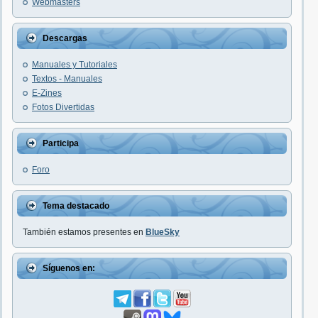
Webmasters
Descargas
Manuales y Tutoriales
Textos - Manuales
E-Zines
Fotos Divertidas
Participa
Foro
Tema destacado
También estamos presentes en
BlueSky
Síguenos en: