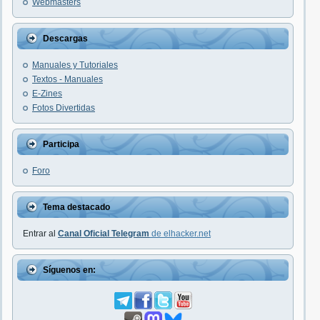
Webmasters
Descargas
Manuales y Tutoriales
Textos - Manuales
E-Zines
Fotos Divertidas
Participa
Foro
Tema destacado
Entrar al
Canal Oficial Telegram
de elhacker.net
Síguenos en: