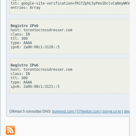
txt: google-site-verification=fR1TZphL5yPeoIDclvCaNeyWKVQkA
Registro IPv6
host: torontocrossdresser.com

class: IN

ttl: 300

type: AAAA

Registro IPv6
host: torontocrossdresser.com

class: IN

ttl: 300

type: AAAA

Últimas 5 consultas DNS:
bumood.com
|
570wdox.com
|
zooya.co.kr
|
dream