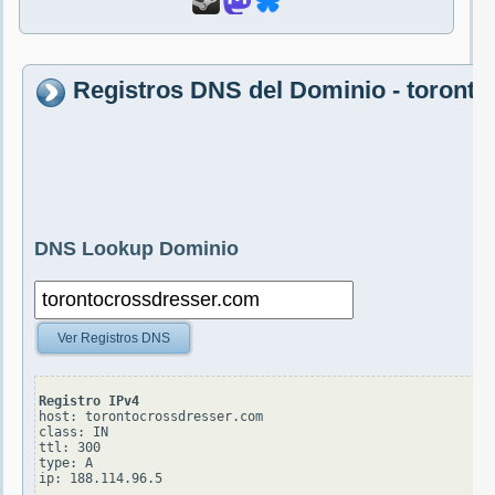
Registros DNS del Dominio - toront
DNS Lookup Dominio
Ver Registros DNS
Registro IPv4
host: torontocrossdresser.com

class: IN

ttl: 300

type: A
