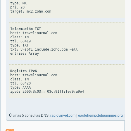
type: MX

pri: 20

Información TXT
host: traveljournal.com

class: IN

ttl: 63419

type: TXT

txt: v=spf1 include:zoho.com ~all

Registro IPv6
host: traveljournal.com

class: IN

ttl: 63420

type: AAAA

Últimas 5 consultas DNS:
radiovinyet.com
|
eaglehempcbdgummies.org
|
ne