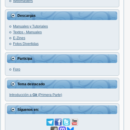
Webmasters
Descargas
Manuales y Tutoriales
Textos - Manuales
E-Zines
Fotos Divertidas
Participa
Foro
Tema destacado
Introducción a
Git
(Primera Parte)
Síguenos en: