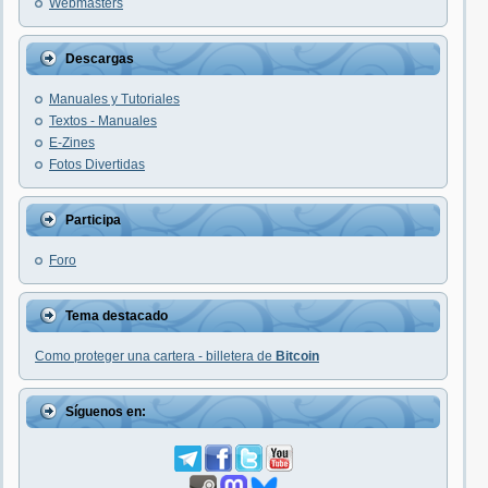
Webmasters
Descargas
Manuales y Tutoriales
Textos - Manuales
E-Zines
Fotos Divertidas
Participa
Foro
Tema destacado
Como proteger una cartera - billetera de
Bitcoin
Síguenos en: