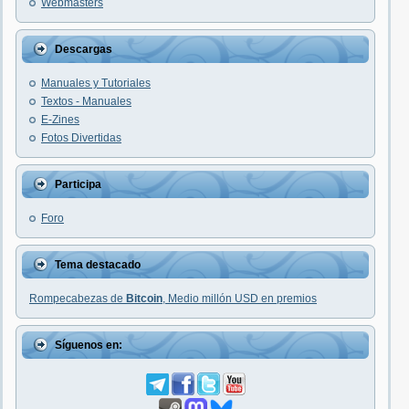
Webmasters
Descargas
Manuales y Tutoriales
Textos - Manuales
E-Zines
Fotos Divertidas
Participa
Foro
Tema destacado
Rompecabezas de
Bitcoin
, Medio millón USD en premios
Síguenos en: