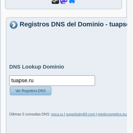
Registros DNS del Dominio - tuapse.
DNS Lookup Dominio
Ver Registros DNS
Últimas 5 consultas DNS:
npca.ru
|
sugarbaby69.com
|
medicosmetics.eu
|
o