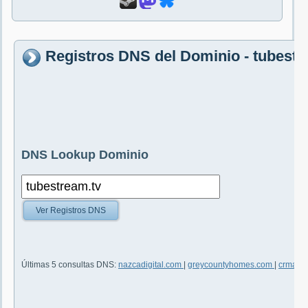
Registros DNS del Dominio - tubestr
DNS Lookup Dominio
Ver Registros DNS
Últimas 5 consultas DNS:
nazcadigital.com
|
greycountyhomes.com
|
crmaler