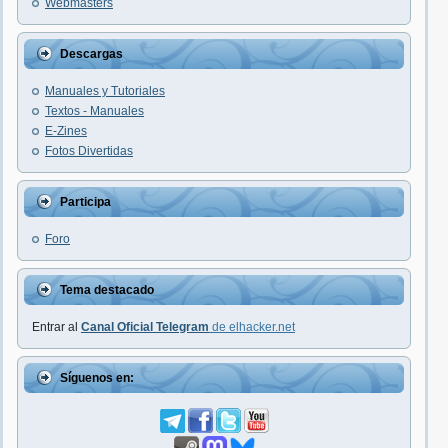
Webmasters
Descargas
Manuales y Tutoriales
Textos - Manuales
E-Zines
Fotos Divertidas
Participa
Foro
Tema destacado
Entrar al
Canal Oficial Telegram
de elhacker.net
Síguenos en: