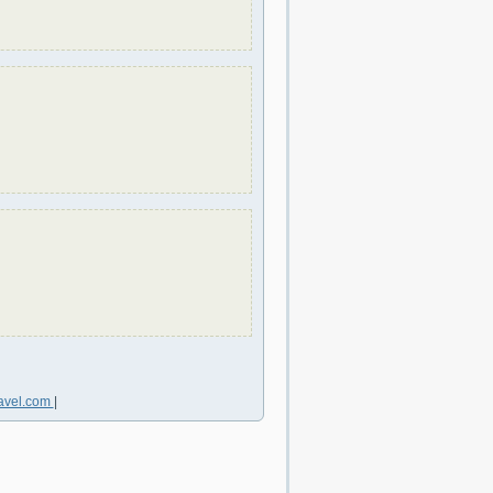
avel.com
|