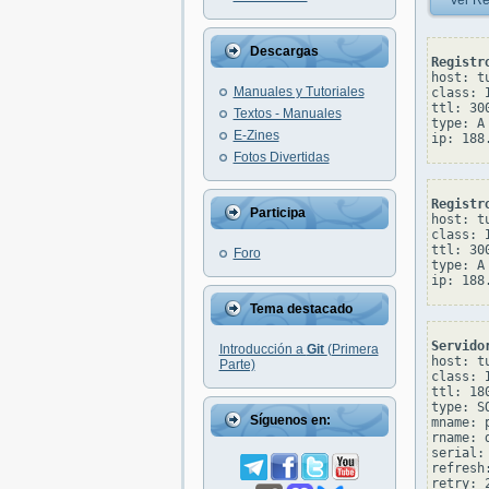
Ver Re
Descargas
Registr
host: tu
Manuales y Tutoriales
class: I
ttl: 300
Textos - Manuales
type: A

E-Zines
Fotos Divertidas
Registr
Participa
host: tu
class: I
ttl: 300
Foro
type: A

Tema destacado
Servido
Introducción a
Git
(Primera
host: tu
Parte)
class: I
ttl: 180
type: SO
Síguenos en:
mname: 
rname: 
serial: 
refresh:
retry: 2