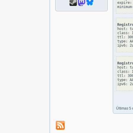
expire: 
Registr
host: tu
class: I
ttl: 300
type: AA
Registr
host: tu
class: I
ttl: 300
type: AA
Últimas 5