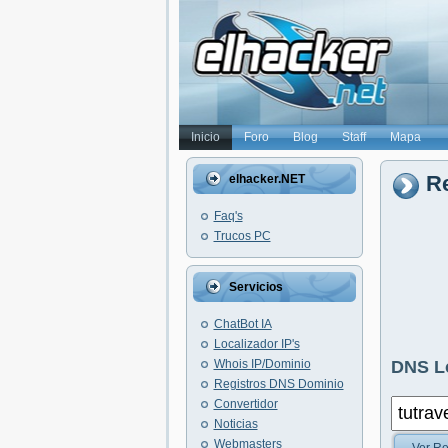
Inicio
Foro
Blog
Staff
Mapa
Re
elhacker.NET
Faq's
Trucos PC
Servicios
ChatBot IA
Localizador IP's
Whois IP/Dominio
DNS L
Registros DNS Dominio
Convertidor
Noticias
Webmasters