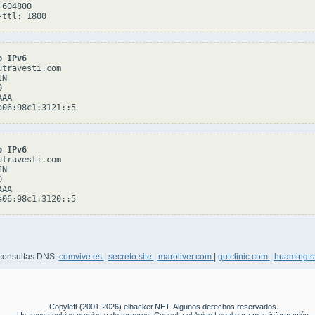
604800

o IPv6
travesti.com

N



AA

o IPv6
travesti.com

N



AA

 consultas DNS:
comvive.es
|
secreto.site
|
maroliver.com
|
gutclinic.com
|
huamingtr
Copyleft (2001-2026) elhacker.NET. Algunos derechos reservados.