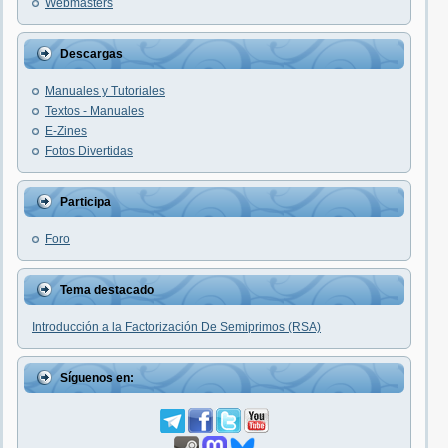
Webmasters
Descargas
Manuales y Tutoriales
Textos - Manuales
E-Zines
Fotos Divertidas
Participa
Foro
Tema destacado
Introducción a la Factorización De Semiprimos (RSA)
Síguenos en: