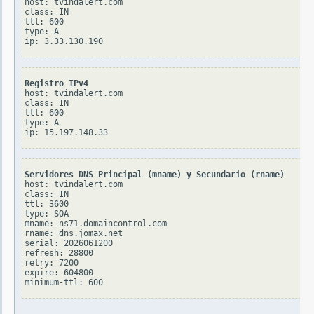
host: tvindalert.com

class: IN

ttl: 600

type: A

Registro IPv4
host: tvindalert.com

class: IN

ttl: 600

type: A

Servidores DNS Principal (mname) y Secundario (rname)
host: tvindalert.com

class: IN

ttl: 3600

type: SOA

mname: ns71.domaincontrol.com

rname: dns.jomax.net

serial: 2026061200

refresh: 28800

retry: 7200

expire: 604800
