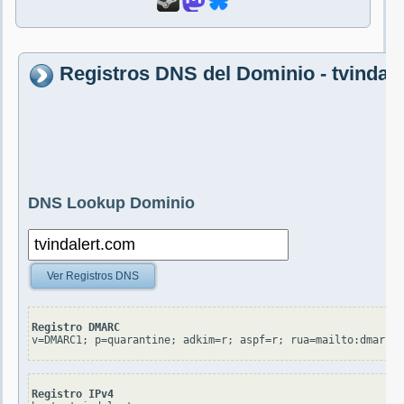
Registros DNS del Dominio - tvindal
DNS Lookup Dominio
Ver Registros DNS
Registro DMARC
v=DMARC1; p=quarantine; adkim=r; aspf=r; rua=mailto:dmarc_r
Registro IPv4