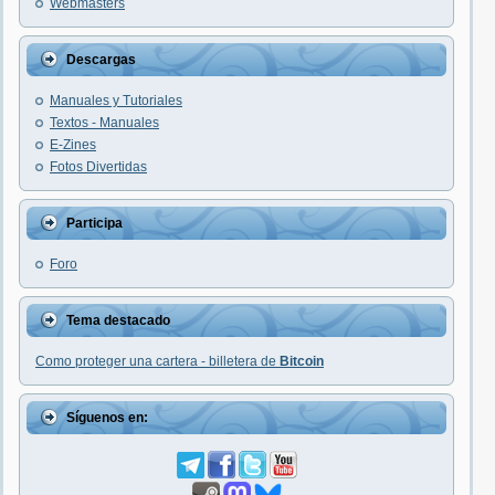
Webmasters
Descargas
Manuales y Tutoriales
Textos - Manuales
E-Zines
Fotos Divertidas
Participa
Foro
Tema destacado
Como proteger una cartera - billetera de
Bitcoin
Síguenos en: