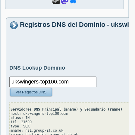
Registros DNS del Dominio - ukswin
DNS Lookup Dominio
Ver Registros DNS
Servidores DNS Principal (mname) y Secundario (rname)
host: ukswingers-top100.com

class: IN

ttl: 21600

type: SOA

mname: ns1.group-it.co.uk

rname: hostmaster.group-it.co.uk
