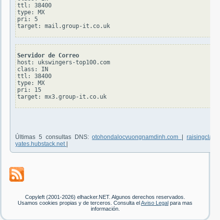
ttl: 38400

type: MX

pri: 5

Servidor de Correo
host: ukswingers-top100.com

class: IN

ttl: 38400

type: MX

pri: 15

Últimas 5 consultas DNS:
otohondalocvuongnamdinh.com
|
raisingclari
yates.hubstack.net
|
Copyleft (2001-2026) elhacker.NET. Algunos derechos reservados.
Usamos cookies propias y de terceros. Consulta el
Aviso Legal
para mas
información.