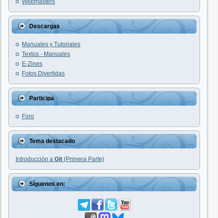
Webmasters
Descargas
Manuales y Tutoriales
Textos - Manuales
E-Zines
Fotos Divertidas
Participa
Foro
Tema destacado
Introducción a
Git
(Primera Parte)
Síguenos en: