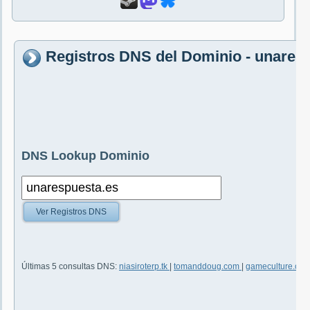
Registros DNS del Dominio - unares
DNS Lookup Dominio
Ver Registros DNS
Últimas 5 consultas DNS:
niasiroterp.tk
|
tomanddoug.com
|
gameculture.co.