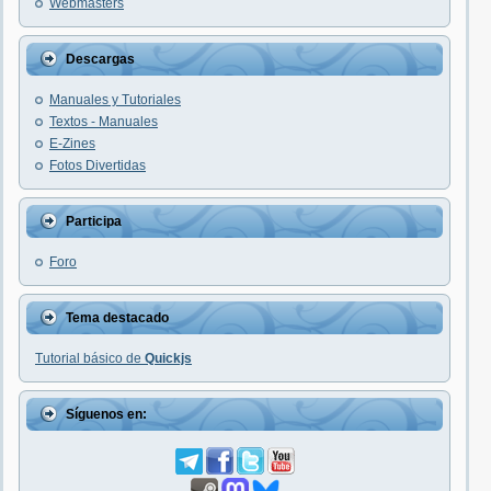
Webmasters
Descargas
Manuales y Tutoriales
Textos - Manuales
E-Zines
Fotos Divertidas
Participa
Foro
Tema destacado
Tutorial básico de
Quickjs
Síguenos en: