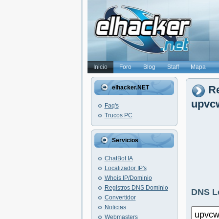
Inicio
Foro
Blog
Staff
Mapa
Re
elhacker.NET
upvcw
Faq's
Trucos PC
Servicios
ChatBot IA
Localizador IP's
Whois IP/Dominio
Registros DNS Dominio
DNS L
Convertidor
Noticias
Webmasters