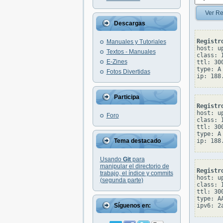
Ver Re
Descargas
Registr
Manuales y Tutoriales
host: u
Textos - Manuales
class: I
E-Zines
ttl: 300
type: A

Fotos Divertidas
Participa
Registr
host: u
Foro
class: I
ttl: 300
type: A

Tema destacado
Usando
Git
para
manipular el directorio de
Registr
trabajo, el índice y commits
host: u
(segunda parte)
class: I
ttl: 300
type: AA
Síguenos en: