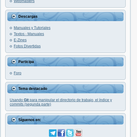
Webmasters
Descargas
Manuales y Tutoriales
Textos - Manuales
E-Zines
Fotos Divertidas
Participa
Foro
Tema destacado
Usando
Git
para manipular el directorio de trabajo, el índice y
commits (segunda parte)
Síguenos en: