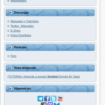
Webmasters
Descargas
Manuales y Tutoriales
Textos - Manuales
E-Zines
Fotos Divertidas
Participa
Foro
Tema destacado
(TUTORIAL) Aprende a emular
Sentinel
Dongle By Yapis
Síguenos en: