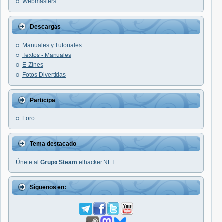
Webmasters
Descargas
Manuales y Tutoriales
Textos - Manuales
E-Zines
Fotos Divertidas
Participa
Foro
Tema destacado
Únete al
Grupo Steam
elhacker.NET
Síguenos en: