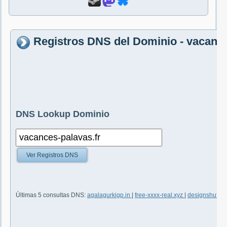
Registros DNS del Dominio - vacance
DNS Lookup Dominio
Ver Registros DNS
Últimas 5 consultas DNS:
agalagurkigp.in
|
free-xxxx-real.xyz
|
designshuffle