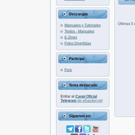
Ver Re
Descargas
Últimas 5
Manuales y Tutoriales
Textos - Manuales
E-Zines
Fotos Divertidas
Participa
Foro
Tema destacado
Entrar al
Canal Oficial
Telegram
de elhacker.net
Síguenos en: