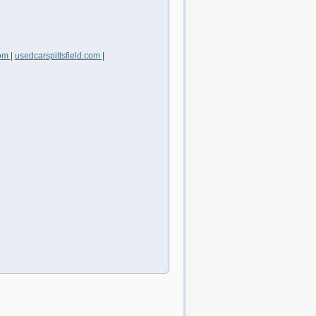
com
|
usedcarspittsfield.com
|