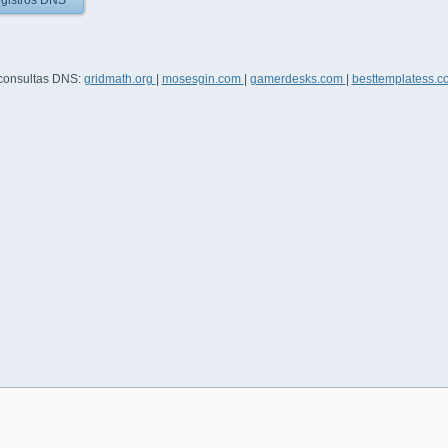
gistros DNS
 consultas DNS:
gridmath.org
|
mosesgin.com
|
gamerdesks.com
|
besttemplatess.