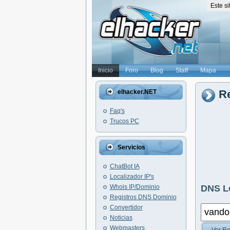
Este s
Inicio
Foro
Blog
Staff
Mapa
Re
elhacker.NET
Faq's
Trucos PC
Servicios
ChatBot IA
Localizador IP's
Whois IP/Dominio
DNS L
Registros DNS Dominio
Convertidor
Noticias
Webmasters