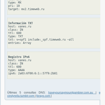
type: MX

pri: 10

Información TXT
host: vanes.ru

class: IN

ttl: 600

type: TXT

txt: v=spf1 include:_spf.timeweb.ru ~all

Registro IPv6
host: vanes.ru

class: IN

ttl: 600

type: AAAA

Últimas 5 consultas DNS:
haveyoursaymountgambier.com.au
|
env
cindyrella.tumblr.com
|
forays.com
|