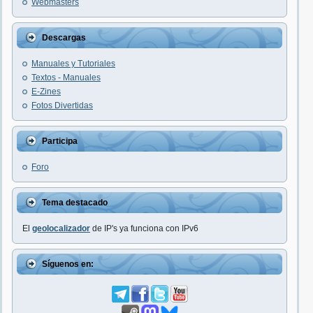
Webmasters
Descargas
Manuales y Tutoriales
Textos - Manuales
E-Zines
Fotos Divertidas
Participa
Foro
Tema destacado
El
geolocalizador
de IP's ya funciona con IPv6
Síguenos en: