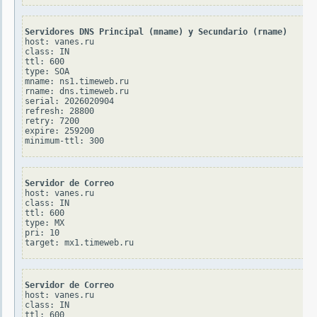
Servidores DNS Principal (mname) y Secundario (rname)
host: vanes.ru

class: IN

ttl: 600

type: SOA

mname: ns1.timeweb.ru

rname: dns.timeweb.ru

serial: 2026020904

refresh: 28800

retry: 7200

expire: 259200

Servidor de Correo
host: vanes.ru

class: IN

ttl: 600

type: MX

pri: 10

Servidor de Correo
host: vanes.ru

class: IN

ttl: 600
