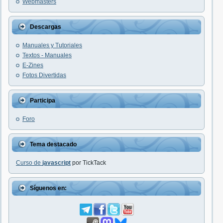
Webmasters
Descargas
Manuales y Tutoriales
Textos - Manuales
E-Zines
Fotos Divertidas
Participa
Foro
Tema destacado
Curso de
javascript
por TickTack
Síguenos en: