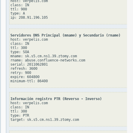
host: verpelis.com

class: IN

ttl: 900

type: A

Servidores DNS Principal (mname) y Secundario (rname)
host: verpelis.com

class: IN

ttl: 300

type: SOA

mname: sk.s5.cm.ns1.39.ztomy.com

rname: abuse.confluence-networks.com

serial: 2011062801

refresh: 3600

retry: 900

expire: 604800

Información registro PTR (Reverso - Inverso)
host: verpelis.com

class: IN

ttl: 300

type: PTR
