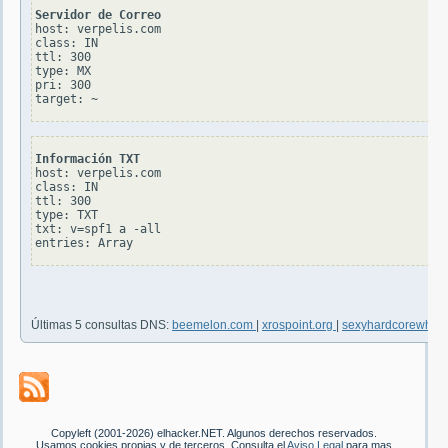
Servidor de Correo
host: verpelis.com

class: IN

ttl: 300

type: MX

pri: 300

Información TXT
host: verpelis.com

class: IN

ttl: 300

type: TXT

txt: v=spf1 a -all

Últimas 5 consultas DNS:
beemelon.com
|
xrospoint.org
|
sexyhardcorewhor
Copyleft (2001-2026) elhacker.NET. Algunos derechos reservados.
Usamos cookies propias y de terceros. Consulta el
Aviso Legal
para mas