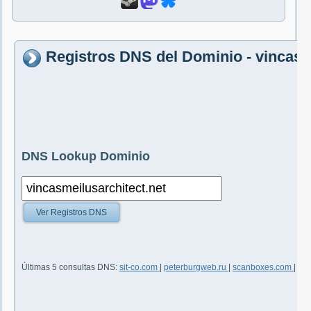
Registros DNS del Dominio - vincasm
DNS Lookup Dominio
Ver Registros DNS
Últimas 5 consultas DNS:
sit-co.com
|
peterburgweb.ru
|
scanboxes.com
|
coo