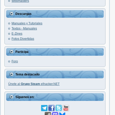
Webmasters
Descargas
Manuales y Tutoriales
Textos - Manuales
E-Zines
Fotos Divertidas
Participa
Foro
Tema destacado
Únete al
Grupo Steam
elhacker.NET
Síguenos en: