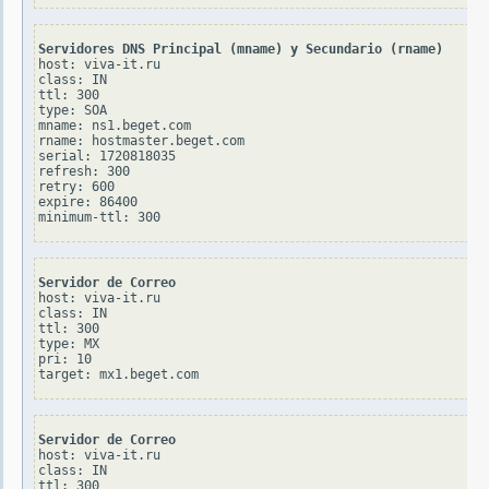
Servidores DNS Principal (mname) y Secundario (rname)
host: viva-it.ru

class: IN

ttl: 300

type: SOA

mname: ns1.beget.com

rname: hostmaster.beget.com

serial: 1720818035

refresh: 300

retry: 600

expire: 86400

Servidor de Correo
host: viva-it.ru

class: IN

ttl: 300

type: MX

pri: 10

Servidor de Correo
host: viva-it.ru

class: IN

ttl: 300
