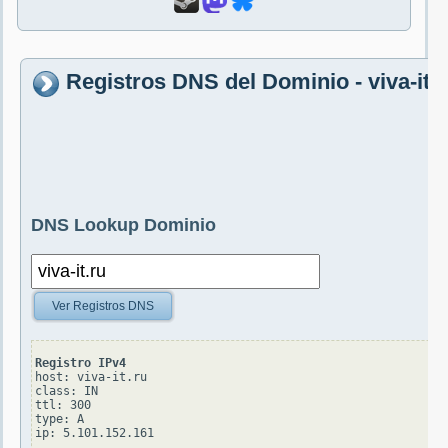
Registros DNS del Dominio - viva-it.r
DNS Lookup Dominio
Ver Registros DNS
Registro IPv4
host: viva-it.ru

class: IN

ttl: 300

type: A
