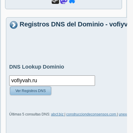
Registros DNS del Dominio - vofiyva
DNS Lookup Dominio
Ver Registros DNS
Últimas 5 consultas DNS:
abct.biz
|
construcciondeconsensos.com
|
unexca.