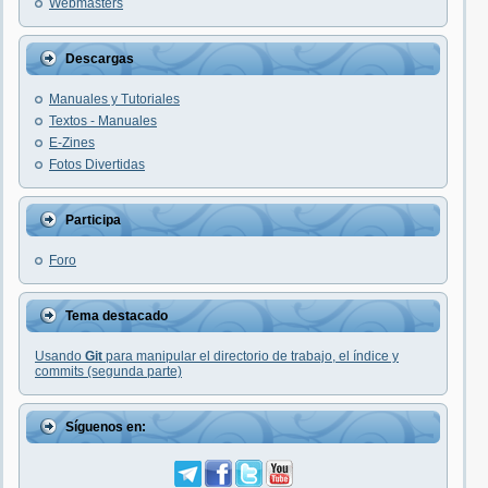
Webmasters
Descargas
Manuales y Tutoriales
Textos - Manuales
E-Zines
Fotos Divertidas
Participa
Foro
Tema destacado
Usando
Git
para manipular el directorio de trabajo, el índice y
commits (segunda parte)
Síguenos en: