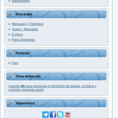
Webmasters
Descargas
Manuales y Tutoriales
Textos - Manuales
E-Zines
Fotos Divertidas
Participa
Foro
Tema destacado
Usando
Git
para manipular el directorio de trabajo, el índice y
commits (segunda parte)
Síguenos en: