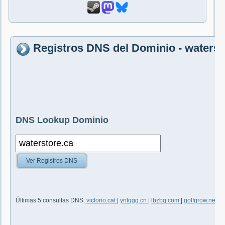
Registros DNS del Dominio - waterst
DNS Lookup Dominio
Ver Registros DNS
Últimas 5 consultas DNS:
victorio.cat
|
yntqgg.cn
|
lbzbq.com
|
golfgrow.net
|
y