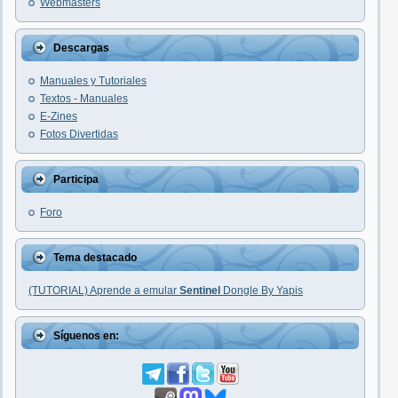
Webmasters
Descargas
Manuales y Tutoriales
Textos - Manuales
E-Zines
Fotos Divertidas
Participa
Foro
Tema destacado
(TUTORIAL) Aprende a emular
Sentinel
Dongle By Yapis
Síguenos en: