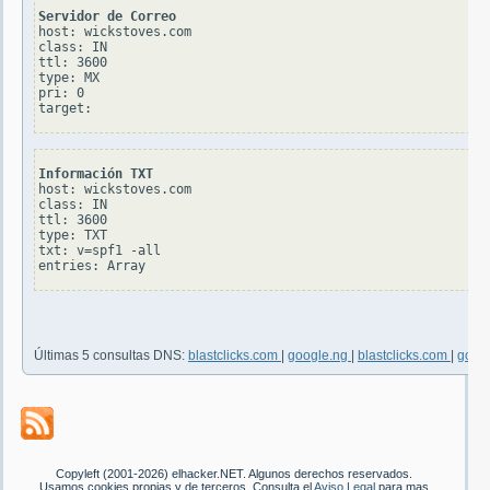
Servidor de Correo
host: wickstoves.com

class: IN

ttl: 3600

type: MX

pri: 0

Información TXT
host: wickstoves.com

class: IN

ttl: 3600

type: TXT

txt: v=spf1 -all

Últimas 5 consultas DNS:
blastclicks.com
|
google.ng
|
blastclicks.com
|
goog
Copyleft (2001-2026) elhacker.NET. Algunos derechos reservados.
Usamos cookies propias y de terceros. Consulta el
Aviso Legal
para mas