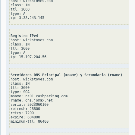
host: wickstoves.com

class: IN

ttl: 3600

type: A

Registro IPv4
host: wickstoves.com

class: IN

ttl: 3600

type: A

Servidores DNS Principal (mname) y Secundario (rname)
host: wickstoves.com

class: IN

ttl: 3600

type: SOA

mname: ns01.cashparking.com

rname: dns.jomax.net

serial: 2023060100

refresh: 28800

retry: 7200

expire: 604800
