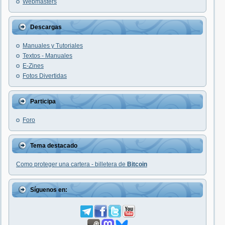
Webmasters
Descargas
Manuales y Tutoriales
Textos - Manuales
E-Zines
Fotos Divertidas
Participa
Foro
Tema destacado
Como proteger una cartera - billetera de
Bitcoin
Síguenos en: