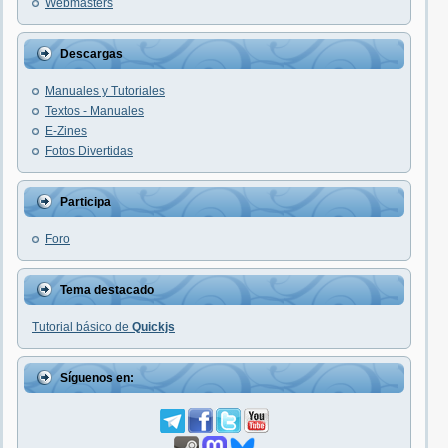
Webmasters
Descargas
Manuales y Tutoriales
Textos - Manuales
E-Zines
Fotos Divertidas
Participa
Foro
Tema destacado
Tutorial básico de
Quickjs
Síguenos en: