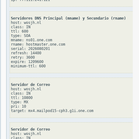
Servidores DNS Principal (mname) y Secundario (rname)
host: wosjh.nl

class: IN

ttl: 600

type: SOA

mname: ns01.one.com

rname: hostmaster.one.com

serial: 2026080201

refresh: 14400

retry: 3600

expire: 1209600

Servidor de Correo
host: wosjh.nl

class: IN

ttl: 10800

type: MX

pri: 10

Servidor de Correo
host: wosjh.nl

class: IN
