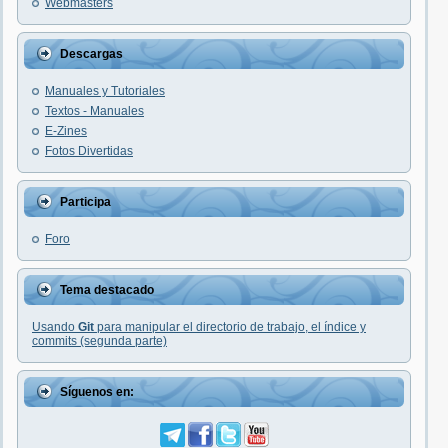
Webmasters
Descargas
Manuales y Tutoriales
Textos - Manuales
E-Zines
Fotos Divertidas
Participa
Foro
Tema destacado
Usando
Git
para manipular el directorio de trabajo, el índice y
commits (segunda parte)
Síguenos en: