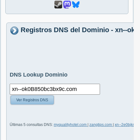
Registros DNS del Dominio - xn--o
DNS Lookup Dominio
Ver Registros DNS
Últimas 5 consultas DNS:
myqualityhotel.com
|
zangtips.com
|
xn--2e0bjks7