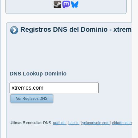
Registros DNS del Dominio - xtreme
DNS Lookup Dominio
Ver Registros DNS
Últimas 5 consultas DNS:
audi.de
|
bact.ir
|
lynkconsole.com
|
cidadesdomeub