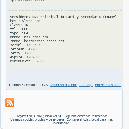
Servidores DNS Principal (mname) y Secundario (rname)
host: ylsoa.com

class: IN

ttl: 3600

type: SOA

mname: ns1.name.com

rname: hostmaster.nsone.net

serial: 1703757652

refresh: 43200

retry: 7200

expire: 1209600

Últimas 5 consultas DNS:
seniortshirts.com
|
ubos.org
|
emecomics.com
|
nil
Copyleft (2001-2026) elhacker.NET. Algunos derechos reservados.
Usamos cookies propias y de terceros. Consulta el
Aviso Legal
para mas
información.