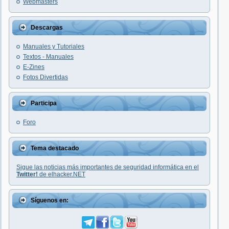
Webmasters
Descargas
Manuales y Tutoriales
Textos - Manuales
E-Zines
Fotos Divertidas
Participa
Foro
Tema destacado
Sigue las noticias más importantes de seguridad informática en el
Twitter!
de elhacker.NET
Síguenos en: