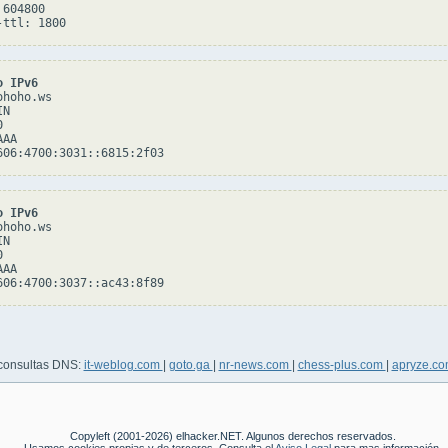
604800

o IPv6
hoho.ws

N



AA

o IPv6
hoho.ws

N



AA

 consultas DNS:
it-weblog.com
|
goto.ga
|
nr-news.com
|
chess-plus.com
|
apryze.c
Copyleft (2001-2026) elhacker.NET. Algunos derechos reservados.