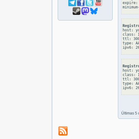
expire: 
Registr
host: yo
class: I
ttl: 300
type: AA
Registr
host: yo
class: I
ttl: 300
type: AA
Últimas 5