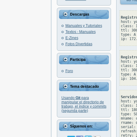
Ver Re
Descargas
Registr
host: yo
Manuales y Tutoriales
class: I
ttl: 300
Textos - Manuales
type: A

E-Zines
Fotos Divertidas
Registr
Participa
host: yo
class: I
ttl: 300
Foro
type: A

Tema destacado
Servido
Usando
Git
para
host: yo
manipular el directorio de
class: I
trabajo, el índice y commits
ttl: 180
(segunda parte)
type: SO
mname: 
rname: 
Síguenos en:
serial: 
refresh:
retry: 2