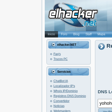
Inicio
Foro
Blog
Staff
Mapa
Re
elhacker.NET
Faq's
Trucos PC
Servicios
ChatBot IA
Localizador IP's
Whois IP/Dominio
DNS L
Registros DNS Dominio
Convertidor
Noticias
Webmasters