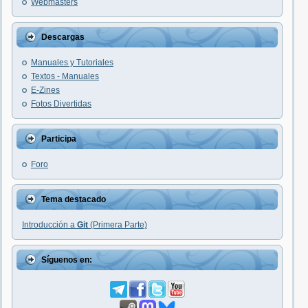
Webmasters
Descargas
Manuales y Tutoriales
Textos - Manuales
E-Zines
Fotos Divertidas
Participa
Foro
Tema destacado
Introducción a
Git
(Primera Parte)
Síguenos en: