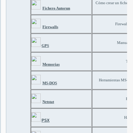
Cómo crear un fichero A
u
Fichero Autorun
Firewalls y 
Firewalls
Manual ex
GPS
Tipo
Memorias
Herramientas MS-DOS
MS-DOS
El c
Netstat
Hacki
PSX