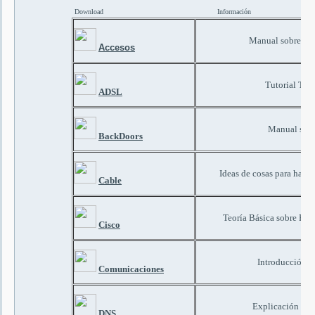
Download
Información
Manual sobre el c
Accesos
Tutorial Tec
ADSL
Manual sobr
BackDoors
Ideas de cosas para hacer
Cable
Teoría Básica sobre Rou
Cisco
Introducción 
Comunicaciones
Explicación del
DNS