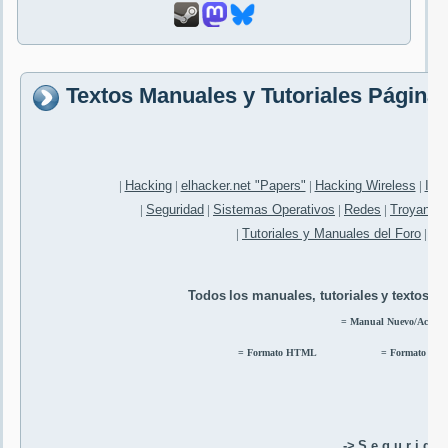
Textos Manuales y Tutoriales Página 
|
Hacking
|
elhacker.net "Papers"
|
Hacking Wireless
|
IRC
|
Seguridad
|
Sistemas Operativos
|
Redes
|
Troyanos
|
Tutoriales y Manuales del Foro
|
Tut
Todos
los manuales, tutoriales
y textos e
= Manual Nuevo/Actuali
=
Formato HTML
= Formato PDF
->
S e g u r i d a 