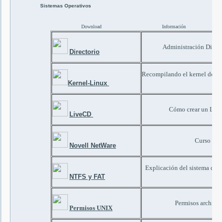
Sistemas Operativos
Download
Información
Administración Direc
Directorio
Recompilando el kernel de G
d
Kernel-Linux
Cómo crear un Liv
LiveCD
Curso de 
Novell NetWare
Explicación del sistema de
(W
NTFS y FAT
Permisos archivos
Permisos UNIX