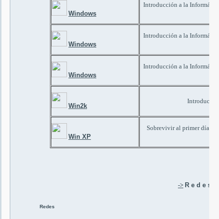
Introducción a la Informáti
Windows
Introducción a la Informáti
Windows
Introducción a la Informáti
Windows
Introducci
Win2k
Sobrevivir al primer día d
Hi
Win XP
->
R e d e s
Redes