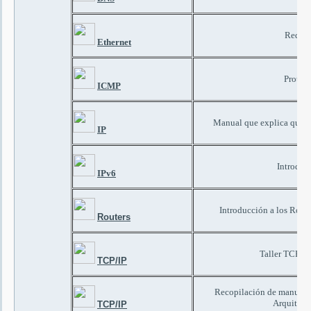
Redes 
Ethernet
Protoco
ICMP
Manual que explica que es 
IP
Introduc
IPv6
Introducción a los Rout
Routers
Taller TCP/IP
TCP/IP
Recopilación de manuale
Arquitect
TCP/IP