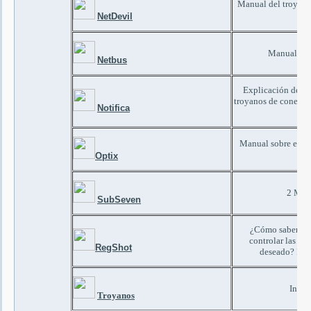
Manual del troyano
bás
NetDevil
Manual del
Netbus
Explicación de lo
troyanos de conexión 
Notifica
d
Manual sobre el us
Optix
2 Man
SubSeven
¿Cómo saber si 
controlar las ac
RegShot
deseado? RegS
Infor
Troyanos