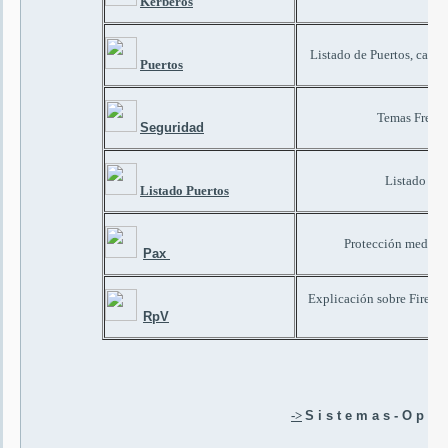
Kerberos
Listado de Puertos, carac
Puertos
Temas Frecue
Seguridad
Listado de 
Listado Puertos
Protección median
Pax
Explicación sobre Firewal
V
RpV
->
S i s t e m a s - O p e r 