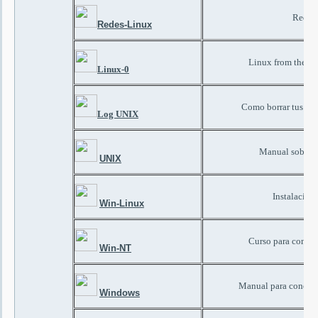
Redes 
Redes-Linux
Linux from the Scr
Linux-0
Como borrar tus reg
Log UNIX
Manual sobre 
UNIX
Instalació
Win-Linux
Curso para conec
Win-NT
Manual para conocer
Windows