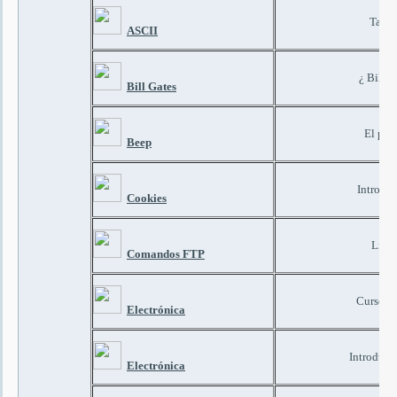
Tabla
ASCII
¿ Bill g
Bill Gates
El pit
Beep
Introduc
Cookies
Lista
Comandos FTP
Curso de 
Electrónica
Introducc
Electrónica