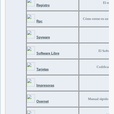
El regis
Registro
Cómo entrar en un serv
Rpc
Spyware
El Softwar
Software Libre
Codificación
Tarjetas
FA
Impresoras
Manual rápido de c
Overnet