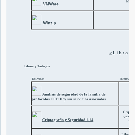
Manu
VMWare
Ma
Winzip
->
L i b r o s
Libros y Trabajos
Download
Información
D
Análisis de seguridad de la familia de
protocolos TCP/IP y sus servicios asociados
Cripto
versió
Criptografia y Seguridad 1.14
Lóp
Libro El