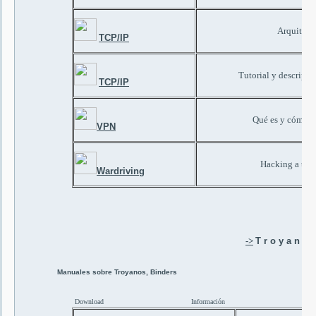
Arquitect
TCP/IP
Tutorial y descripci
TCP/IP
Qué es y cómo f
VPN
Hacking a trav
Wardriving
->
T r o y a n o s
Manuales sobre Troyanos, Binders
Download
Información