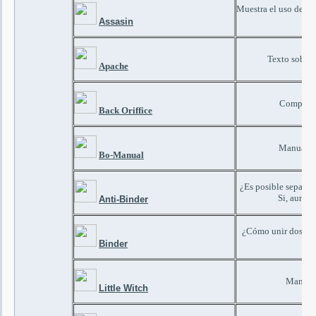
Muestra el uso del t
Assasin
Texto sobre 
Apache
Completo
Back Oriffice
Manual de
Bo-Manual
¿Es posible separar
Si, aunqu
Anti-Binder
¿Cómo unir dos exe
Binder
Manual 
Little Witch