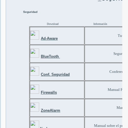
Seguridad
Download
Información
Tutori
Ad-Aware
Segurida
BlueTooth
Conferencia
Conf. Seguridad
Manual Firew
Firewalls
Manual
ZoneAlarm
Manual sobre el proto