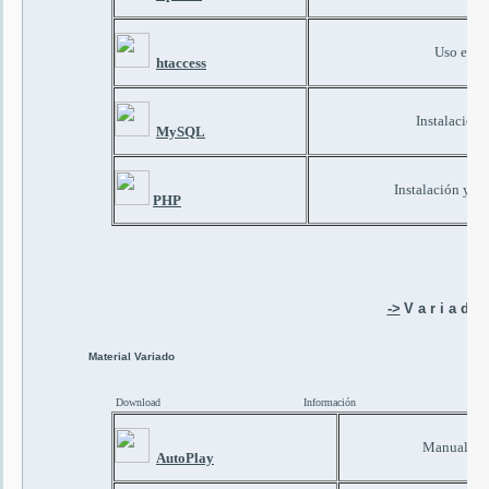
Uso efica
htaccess
Instalació
MySQL
Instalación y C
PHP
->
V a r i a d o
Material Variado
Download
Información
Manual Aut
AutoPlay