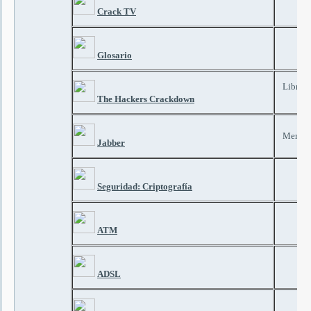
Crack TV
Glosario
Libro so
The Hackers Crackdown
Mensaje
Jabber
Seguridad: Criptografía
T
ATM
ADSL