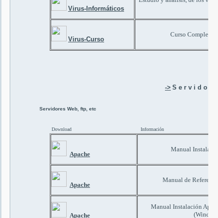
Li
Virus-Informáticos
Curso Completo de
Virus-Curso
->
S e r v i d o r e
Servidores Web, ftp, etc
Download
Información
Manual Instalació
Apache
Manual de Referencia
Apache
Manual Instalación Apa
(Windows
Apache