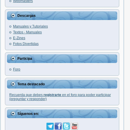
Webmasters
Descargas
Manuales y Tutoriales
Textos - Manuales
E-Zines
Fotos Divertidas
Participa
Foro
Tema destacado
Recuerda que debes
registrarte
en el foro para poder participar
(preguntar y responder)
Síguenos en: