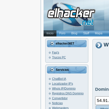
Inicio
Foro
Blog
Staff
Mapa
Wh
elhacker.NET
Faq's
Trucos PC
Servicios
ChatBot IA
Localizador IP's
Whois IP/Dominio
Domini
Registros DNS Dominio
Convertidor
Noticias
Webmasters