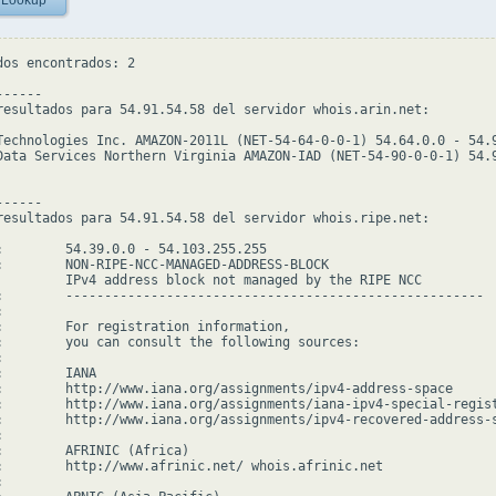
 Lookup
dos encontrados: 2

-----

resultados para 54.91.54.58 del servidor whois.arin.net:

Technologies Inc. AMAZON-2011L (NET-54-64-0-0-1) 54.64.0.0 - 54.9
Data Services Northern Virginia AMAZON-IAD (NET-54-90-0-0-1) 54.9
-----

resultados para 54.91.54.58 del servidor whois.ripe.net:

:        54.39.0.0 - 54.103.255.255

:        NON-RIPE-NCC-MANAGED-ADDRESS-BLOCK

         IPv4 address block not managed by the RIPE NCC

:        ------------------------------------------------------



:        For registration information,

:        you can consult the following sources:



        IANA

:        http://www.iana.org/assignments/ipv4-address-space

:        http://www.iana.org/assignments/iana-ipv4-special-regist
:        http://www.iana.org/assignments/ipv4-recovered-address-s


:        AFRINIC (Africa)

:        http://www.afrinic.net/ whois.afrinic.net


