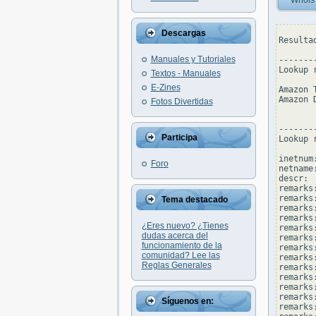
Whois
Descargas
Resulta
Manuales y Tutoriales
--------
Lookup 
Textos - Manuales
E-Zines
Amazon 
Amazon 
Fotos Divertidas
--------
Participa
Lookup 
inetnum
Foro
netname
descr: 
remarks
remarks:
Tema destacado
remarks
remarks
¿Eres nuevo? ¿Tienes
remarks:
dudas acerca del
remarks:
funcionamiento de la
remarks
comunidad? Lee las
remarks
Reglas Generales
remarks
remarks:
remarks
remarks
Síguenos en:
remarks: