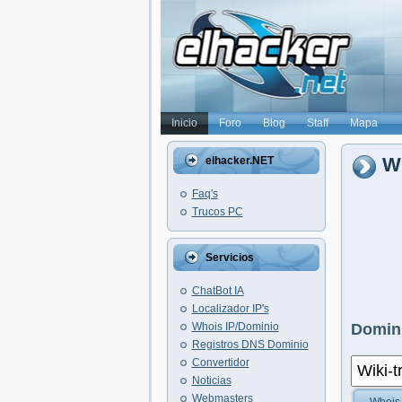
Inicio
Foro
Blog
Staff
Mapa
Wh
elhacker.NET
Faq's
Trucos PC
Servicios
ChatBot IA
Localizador IP's
Whois IP/Dominio
Domini
Registros DNS Dominio
Convertidor
Noticias
Webmasters