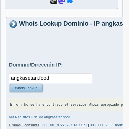
Whois Lookup Dominio - IP angkaset
Dominio/Dirección IP:
Whois Lookup
Ver Registros DNS de angkasetan.food
Últimas 5 consultas:
131.108.19.55
|
204.14.77.71
|
80.103.137.85
|
findthat