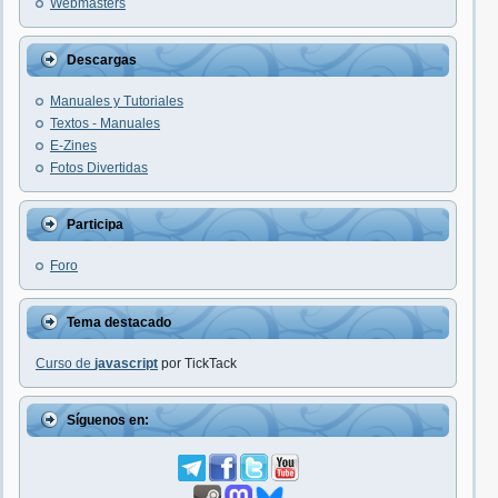
Webmasters
Descargas
Manuales y Tutoriales
Textos - Manuales
E-Zines
Fotos Divertidas
Participa
Foro
Tema destacado
Curso de
javascript
por TickTack
Síguenos en: