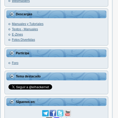
Webmasters
Descargas
Manuales y Tutoriales
Textos - Manuales
E-Zines
Fotos Divertidas
Participa
Foro
Tema destacado
Síguenos en: